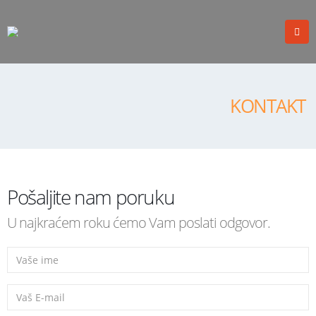
KONTAKT
Pošaljite nam poruku
U najkraćem roku ćemo Vam poslati odgovor.